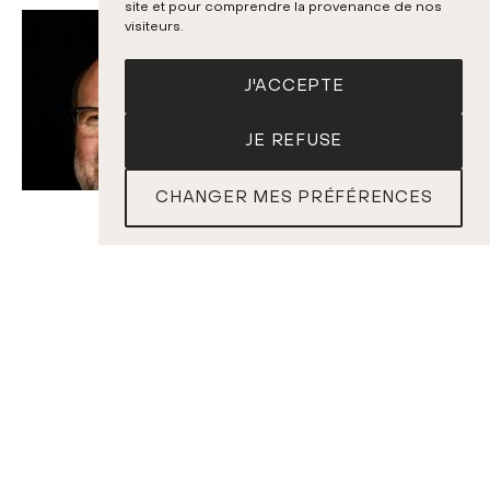
site et pour comprendre la provenance de nos
visiteurs.
J'ACCEPTE
JE REFUSE
CHANGER MES PRÉFÉRENCES
BILLETS
Bernard Labadie
Myriam Leblanc
Chef
Soprano
PROGRAMME
G. CARISSIMI
Historia di Jephte