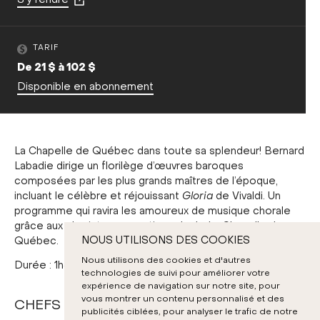
S'y rendre
TARIF
De 21 $ à 102 $
Disponible en abonnement
La Chapelle de Québec dans toute sa splendeur! Bernard
Labadie dirige un florilège d’œuvres baroques
composées par les plus grands maîtres de l’époque,
incluant le célèbre et réjouissant
Gloria
de Vivaldi. Un
programme qui ravira les amoureux de musique chorale
grâce aux choristes exceptionnels de La Chapelle de
NOUS UTILISONS DES COOKIES
Québec.
Nous utilisons des cookies et d'autres
Durée : 1h30 incluant un entracte de 20 minutes
technologies de suivi pour améliorer votre
expérience de navigation sur notre site, pour
vous montrer un contenu personnalisé et des
CHEFS ET SOLISTES
publicités ciblées, pour analyser le trafic de notre