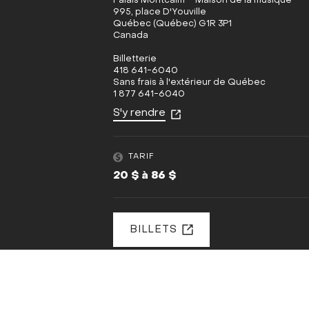
Palais Montcalm – Maison de la musique
995, place D'Youville
Québec (Québec) G1R 3P1
Canada
Billetterie
418 641-6040
Sans frais à l'extérieur de Québec
1 877 641-6040
S'y rendre
TARIF
20 $ à 86 $
BILLETS