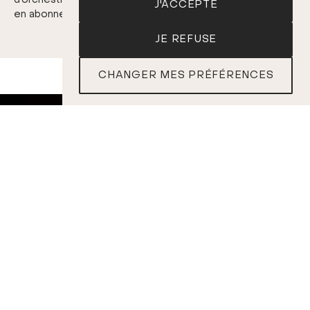
d’orchestre avec des billets de concert à seulement 21$
J'ACCEPTE
en abonnement et à l'unité.
Consulter la programmation.
JE REFUSE
CHANGER MES PRÉFÉRENCES