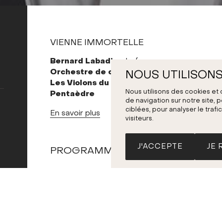
VIENNE IMMORTELLE
Bernard Labadie
, chef
Orchestre de chambre de l'Académie
NOUS UTILISONS
Les Violons du Roy
Nous utilisons des cookies et
Pentaèdre
de navigation sur notre site,
ciblées, pour analyser le tra
En savoir plus
visiteurs.
J'ACCEPTE
JE 
PROGRAMME
Symp
F.J. HAYDN
Hob.