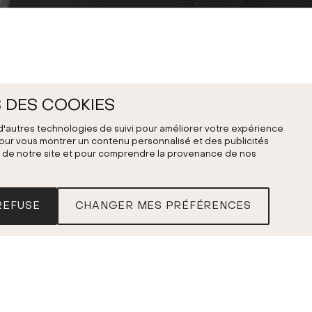
 DES COOKIES
 d'autres technologies de suivi pour améliorer votre expérience
 pour vous montrer un contenu personnalisé et des publicités
fic de notre site et pour comprendre la provenance de nos
REFUSE
CHANGER MES PRÉFÉRENCES
honie n° 99 en mi bémol majeur,
 I:99