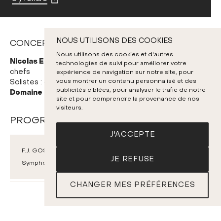
NOUS UTILISONS DES COOKIES
CONCERT DE CLÔTURE
Nous utilisons des cookies et d'autres
Nicolas Ellis
Jean-Marie Zeitouni
Mathieu Lussier
,
et
,
technologies de suivi pour améliorer votre
chefs
expérience de navigation sur notre site, pour
vous montrer un contenu personnalisé et des
Académie du
Solistes : chanteurs et chanteuses de l'
publicités ciblées, pour analyser le trafic de notre
Domaine Forget
site et pour comprendre la provenance de nos
visiteurs.
PROGRAMME
J'ACCEPTE
F.J. GOSSEC
JE REFUSE
Symphonie à grand orchestre en ré majeur, op.13 n°3
CHANGER MES PRÉFÉRENCES
BILLETS
G. BIZET
Symphonie en do majeur