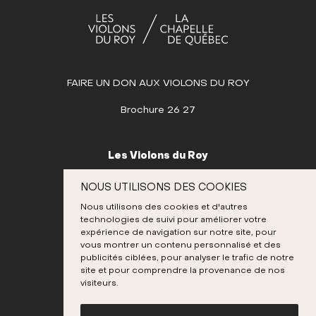
9
10
11
12
13
14
15
16
17
18
19
20
21
22
23
24
25
26
27
28
29
30
FAIRE UN DON AUX VIOLONS DU ROY
JUILLET
Brochure 26 27
AOÛT
SEPTEMBRE
Les Violons du Roy
OCTOBRE
995, place D’Youville
NOUS UTILISONS DES COOKIES
Québec (Québec) G1R 3P1
NOVEMBRE
Nous utilisons des cookies et d'autres
Canada
technologies de suivi pour améliorer votre
DÉCEMBRE
418 692-3026
expérience de navigation sur notre site, pour
vous montrer un contenu personnalisé et des
publicités ciblées, pour analyser le trafic de notre
site et pour comprendre la provenance de nos
Instagram
Twitter
Facebook
Youtube
visiteurs.