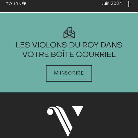
Ouvri
Juin
2024
TOURNÉE
2024
LES VIOLONS DU ROY DANS
VOTRE BOÎTE COURRIEL
JANVIER
FÉVRIER
M'INSCRIRE
MARS
AVRIL
MAI
JUIN
Dim
Lun
Mar
Mer
Jeu
Ven
Sam
1
2
3
4
5
6
7
8