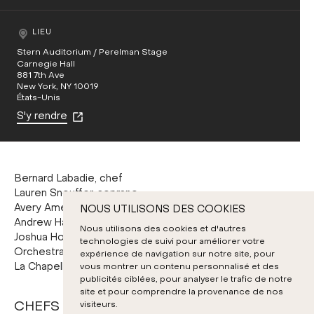
LIEU
Stern Auditorium / Perelman Stage
Carnegie Hall
881 7th Ave
New York, NY 10019
États-Unis
S'y rendre
Bernard Labadie, chef
Lauren Snouffer, soprano
Avery Amereau, contralto
NOUS UTILISONS DES COOKIES
Andrew Haji, ténor
Nous utilisons des cookies et d'autres
Joshua Hopkins, baryton
technologies de suivi pour améliorer votre
Orchestra of St. Luke's
expérience de navigation sur notre site, pour
vous montrer un contenu personnalisé et des
La Chapelle de Québec
publicités ciblées, pour analyser le trafic de notre
site et pour comprendre la provenance de nos
CHEFS ET SOLISTES
visiteurs.