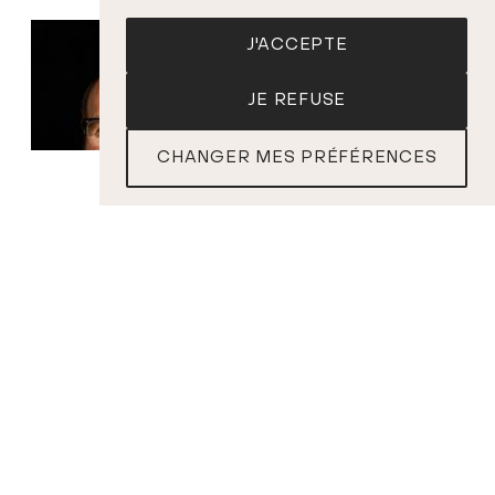
J'ACCEPTE
JE REFUSE
CHANGER MES PRÉFÉRENCES
BILLETS
La Chapelle de
Québec
Chœur de
Bernard Labadie
Chef
chambre
PROGRAMME
J.S. BACH
Oratorio de Noël
, BWV 248