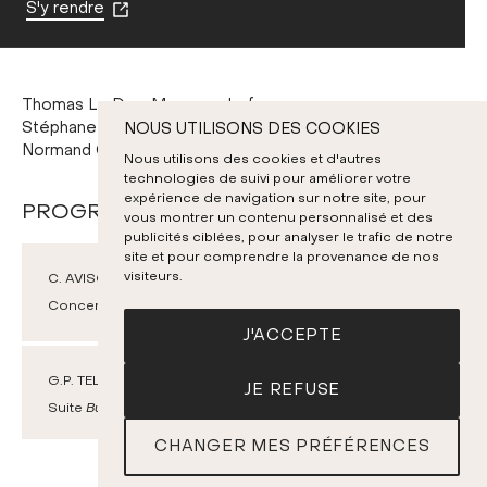
S'y rendre
Thomas Le Duc-Moreau, chef
Stéphane Tétreault, violoncelle
NOUS UTILISONS DES COOKIES
Normand Chouinard, comédien
Nous utilisons des cookies et d'autres
technologies de suivi pour améliorer votre
expérience de navigation sur notre site, pour
PROGRAMME
vous montrer un contenu personnalisé et des
publicités ciblées, pour analyser le trafic de notre
site et pour comprendre la provenance de nos
visiteurs.
C. AVISON
Concerto grosso n° 5 en ré mineur, op. 6
J'ACCEPTE
G.P. TELEMANN
JE REFUSE
Suite
Burlesque de Quichotte
, TWV 55:G10
CHANGER MES PRÉFÉRENCES
BILLETS
E. GRIEG