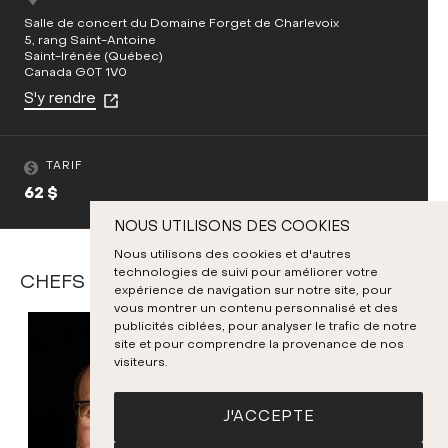
Salle de concert du Domaine Forget de Charlevoix
5, rang Saint-Antoine
Saint-Irénée (Québec)
Canada G0T 1V0
S'y rendre
TARIF
62 $
NOUS UTILISONS DES COOKIES
Nous utilisons des cookies et d'autres
technologies de suivi pour améliorer votre
CHEFS ET SOLISTES
expérience de navigation sur notre site, pour
vous montrer un contenu personnalisé et des
publicités ciblées, pour analyser le trafic de notre
site et pour comprendre la provenance de nos
visiteurs.
J'ACCEPTE