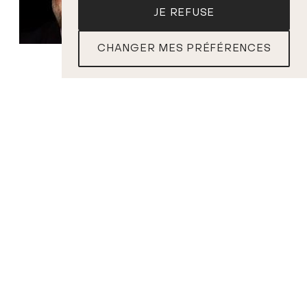
JE REFUSE
CHANGER MES PRÉFÉRENCES
BILLETS
Bernard Labadie
Benedetto Lupo
Chef
Piano
PROGRAMME
L. VAN BEETHOVEN
• Ouverture
Coriolan
, op. 62
• Symphonie n° 2 en ré majeur, op. 36
• Concerto pour piano n° 4 en sol majeur, op. 58