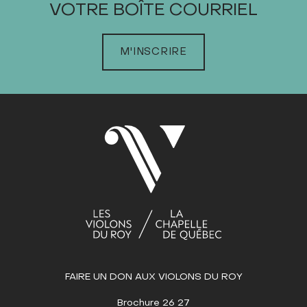
VOTRE BOÎTE COURRIEL
JANVIER
FÉVRIER
MARS
M'INSCRIRE
Dim
Lun
Mar
Mer
Jeu
Ven
Sam
1
2
3
4
5
6
7
8
9
10
11
12
13
14
15
16
17
18
19
20
21
22
23
24
25
26
27
28
29
30
31
AVRIL
MAI
JUIN
FAIRE UN DON AUX VIOLONS DU ROY
JUILLET
AOÛT
Brochure 26 27