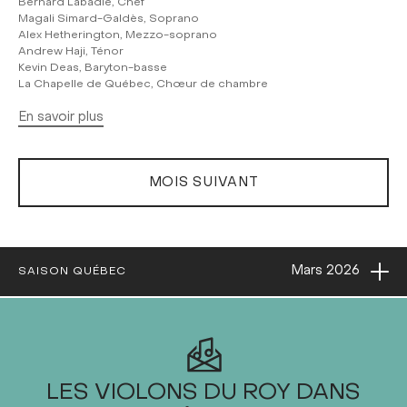
Bernard Labadie, Chef
Magali Simard-Galdès, Soprano
Alex Hetherington, Mezzo-soprano
Andrew Haji, Ténor
Kevin Deas, Baryton-basse
La Chapelle de Québec, Chœur de chambre
En savoir plus
MOIS SUIVANT
Ouvri
Mars
2026
SAISON QUÉBEC
2026
LES VIOLONS DU ROY DANS