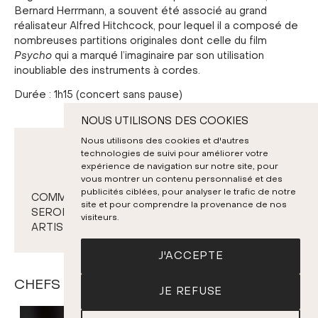
Bernard Herrmann, a souvent été associé au grand
réalisateur Alfred Hitchcock, pour lequel il a composé de
nombreuses partitions originales dont celle du film
Psycho
qui a marqué l’imaginaire par son utilisation
inoubliable des instruments à cordes.
Durée : 1h15 (concert sans pause)
NOUS UTILISONS DES COOKIES
Nous utilisons des cookies et d'autres
technologies de suivi pour améliorer votre
expérience de navigation sur notre site, pour
vous montrer un contenu personnalisé et des
publicités ciblées, pour analyser le trafic de notre
COMME LE VEUT LA TRADITION, CE CONCERT
site et pour comprendre la provenance de nos
SERONT SUIVI D’UN ÉCHANGE AVEC LES
visiteurs.
ARTISTES AUTOUR D’UN LÉGER GOÛTER.
J'ACCEPTE
CHEFS ET SOLISTES
JE REFUSE