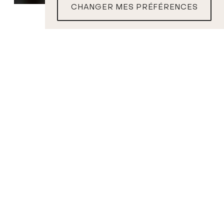
CHANGER MES PRÉFÉRENCES
BILLETS
Thomas Le Duc-
Moreau
Chef
PROGRAMME
B. HERRMANN
Suite pour cordes
Psycho