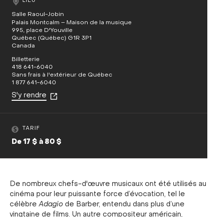
LIEU
Salle Raoul-Jobin
Palais Montcalm – Maison de la musique
995, place D'Youville
Québec (Québec) G1R 3P1
Canada
Billetterie
418 641-6040
Sans frais à l'extérieur de Québec
1 877 641-6040
S'y rendre
TARIF
De 17 $ à 80 $
De nombreux chefs-d'œuvre musicaux ont été utilisés au
cinéma pour leur puissante force d’évocation, tel le
célèbre
Adagio
de Barber, entendu dans plus d’une
vingtaine de films. Un autre compositeur américain,