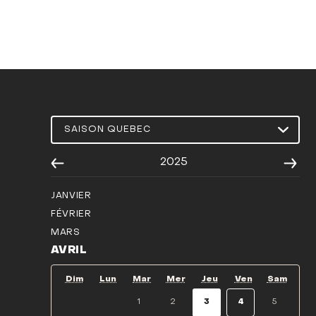
2025
JANVIER
FÉVRIER
MARS
AVRIL
Dim
Lun
Mar
Mer
Jeu
Ven
Sam
1
2
3
4
5