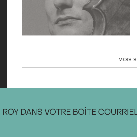
MOIS S
 ROY DANS VOTRE BOÎTE COURRIE