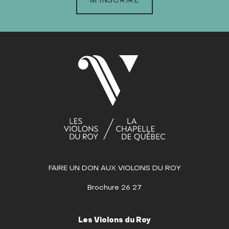
M'INSCRIRE
MARS
AVRIL
MAI
JUIN
Dim
Lun
Mar
Mer
Jeu
Ven
Sam
1
2
3
4
5
6
7
8
9
10
11
12
13
14
15
16
17
18
19
20
21
22
23
24
25
26
27
28
29
30
FAIRE UN DON AUX VIOLONS DU ROY
JUILLET
Brochure 26 27
AOÛT
SEPTEMBRE
Les Violons du Roy