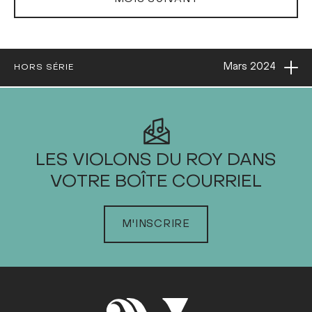
Ouvri
Mars
2024
HORS SÉRIE
2024
LES VIOLONS DU ROY DANS
VOTRE BOÎTE COURRIEL
JANVIER
FÉVRIER
MARS
M'INSCRIRE
Dim
Lun
Mar
Mer
Jeu
Ven
Sam
1
2
3
4
5
6
7
8
9
10
11
12
13
14
15
16