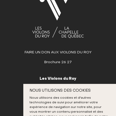
17
18
19
20
21
22
23
24
25
26
27
28
29
30
31
AVRIL
MAI
FAIRE UN DON AUX VIOLONS DU ROY
JUIN
JUILLET
Brochure 26 27
AOÛT
SEPTEMBRE
Les Violons du Roy
OCTOBRE
995, place D’Youville
NOUS UTILISONS DES COOKIES
Québec (Québec) G1R 3P1
NOVEMBRE
Nous utilisons des cookies et d'autres
Canada
technologies de suivi pour améliorer votre
DÉCEMBRE
418 692-3026
expérience de navigation sur notre site, pour
vous montrer un contenu personnalisé et des