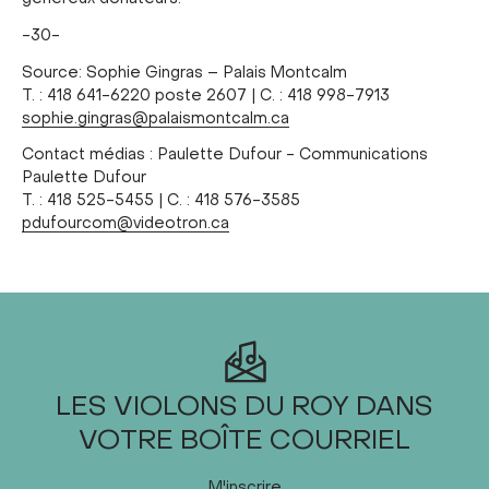
-30-
Source: Sophie Gingras – Palais Montcalm
T. : 418 641-6220 poste 2607 | C. : 418 998-7913
sophie.gingras@palaismontcalm.ca
Contact médias : Paulette Dufour - Communications
Paulette Dufour
T. : 418 525-5455 | C. : 418 576-3585
pdufourcom@videotron.ca
LES VIOLONS DU ROY DANS
VOTRE BOÎTE COURRIEL
M'inscrire