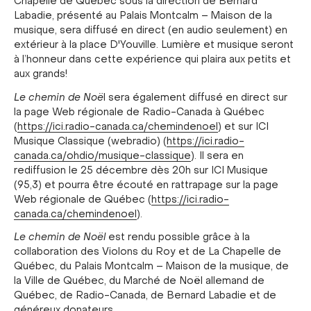
Chapelle de Québec sous la direction de Bernard
Labadie, présenté au Palais Montcalm – Maison de la
musique, sera diffusé en direct (en audio seulement) en
extérieur à la place D'Youville. Lumière et musique seront
à l’honneur dans cette expérience qui plaira aux petits et
aux grands!
Le chemin de Noë
l sera également diffusé en direct sur
la page Web régionale de Radio-Canada à Québec
(
https://ici.radio-canada.ca/chemindenoel
) et sur ICI
Musique Classique (webradio) (
https://ici.radio-
canada.ca/ohdio/musique-classique
). Il sera en
rediffusion le 25 décembre dès 20h sur ICI Musique
(95,3) et pourra être écouté en rattrapage sur la page
Web régionale de Québec (
https://ici.radio-
canada.ca/chemindenoel
).
Le chemin de Noël
est rendu possible grâce à la
collaboration des Violons du Roy et de La Chapelle de
Québec, du Palais Montcalm – Maison de la musique, de
la Ville de Québec, du Marché de Noël allemand de
Québec, de Radio-Canada, de Bernard Labadie et de
généreux donateurs.