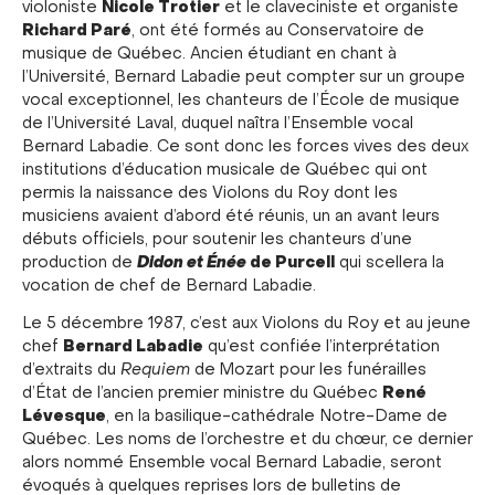
Nicole Trotier
violoniste
et le claveciniste et organiste
Richard Paré
, ont été formés au Conservatoire de
musique de Québec. Ancien étudiant en chant à
l’Université, Bernard Labadie peut compter sur un groupe
vocal exceptionnel, les chanteurs de l’École de musique
de l’Université Laval, duquel naîtra l’Ensemble vocal
Bernard Labadie. Ce sont donc les forces vives des deux
institutions d’éducation musicale de Québec qui ont
permis la naissance des Violons du Roy dont les
musiciens avaient d’abord été réunis, un an avant leurs
débuts officiels, pour soutenir les chanteurs d’une
Didon et Énée
de Purcell
production de
qui scellera la
vocation de chef de Bernard Labadie.
Le 5 décembre 1987, c’est aux Violons du Roy et au jeune
Bernard Labadie
chef
qu’est confiée l’interprétation
d’extraits du
Requiem
de Mozart pour les funérailles
René
d’État de l’ancien premier ministre du Québec
Lévesque
, en la basilique-cathédrale Notre-Dame de
Québec. Les noms de l’orchestre et du chœur, ce dernier
alors nommé Ensemble vocal Bernard Labadie, seront
évoqués à quelques reprises lors de bulletins de