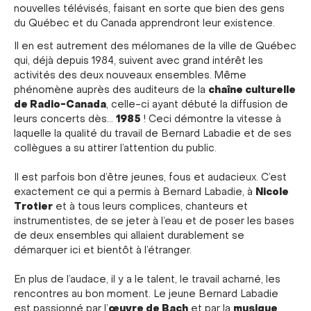
nouvelles télévisés, faisant en sorte que bien des gens
du Québec et du Canada apprendront leur existence.
Il en est autrement des mélomanes de la ville de Québec
qui, déjà depuis 1984, suivent avec grand intérêt les
activités des deux nouveaux ensembles. Même
chaîne culturelle
phénomène auprès des auditeurs de la
de Radio-Canada
, celle-ci ayant débuté la diffusion de
1985
leurs concerts dès…
! Ceci démontre la vitesse à
laquelle la qualité du travail de Bernard Labadie et de ses
collègues a su attirer l’attention du public.
Il est parfois bon d’être jeunes, fous et audacieux. C’est
Nicole
exactement ce qui a permis à Bernard Labadie, à
Trotier
et à tous leurs complices, chanteurs et
instrumentistes, de se jeter à l’eau et de poser les bases
de deux ensembles qui allaient durablement se
démarquer ici et bientôt à l’étranger.
En plus de l’audace, il y a le talent, le travail acharné, les
rencontres au bon moment. Le jeune Bernard Labadie
œuvre de Bach
musique
est passionné par l’
et par la